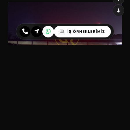
İŞ ÖRNEKLERİMİZ
ÇATI TABELASI
Yüksek Çekim Güçlü Işıklı Çatı Kutu
Harf Çözümleri
FIYAT AL
129